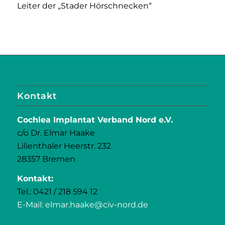
Leiter der „Stader Hörschnecken“
Kontakt
Cochlea Implantat Verband Nord e.V.
c/o Dr. Elmar Haake
Lilienthaler Heerstr. 232
28357 Bremen
Kontakt:
Tel.: 0421 / 218 594 12
E-Mail: elmar.haake@civ-nord.de