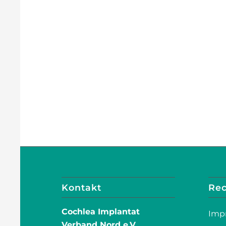
Kontakt
Rec
Cochlea Implantat
Imp
Verband Nord e.V.