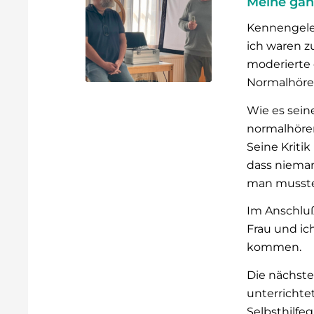
Meine gan
Kennengeler
ich waren z
moderierte
Normalhöre
Wie es seine
normalhören
Seine Kriti
dass nieman
man musste 
Im Anschluß
Frau und ic
kommen.
Die nächste
unterrichtet
Selbsthilfe