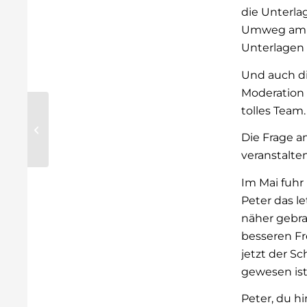
die Unterla
Umweg am f
Unterlagen 
Und auch di
Moderation 
tolles Team.
Mitgliederausflug
vom CIV-Nord e. V.
Die Frage a
am 28.06.2025
veranstalte
Im Mai fuhr 
Peter das le
näher gebra
besseren Fre
jetzt der Sc
gewesen ist
Peter, du hi