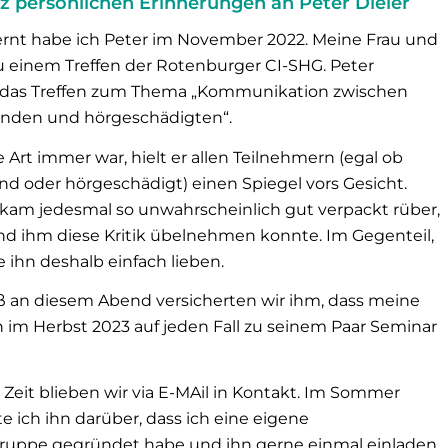
z persönlichen Erinnerungen an Peter Dieler
nt habe ich Peter im November 2022. Meine Frau und
u einem Treffen der Rotenburger CI-SHG. Peter
 das Treffen zum Thema „Kommunikation zwischen
nden und hörgeschädigten“.
 Art immer war, hielt er allen Teilnehmern (egal ob
d oder hörgeschädigt) einen Spiegel vors Gesicht.
k kam jedesmal so unwahrscheinlich gut verpackt rüber,
d ihm diese Kritik übelnehmen konnte. Im Gegenteil,
ihn deshalb einfach lieben.
 an diesem Abend versicherten wir ihm, dass meine
h im Herbst 2023 auf jeden Fall zu seinem Paar Seminar
 Zeit blieben wir via E-MAil in Kontakt. Im Sommer
e ich ihn darüber, dass ich eine eigene
gruppe gegründet habe und ihn gerne einmal einladen