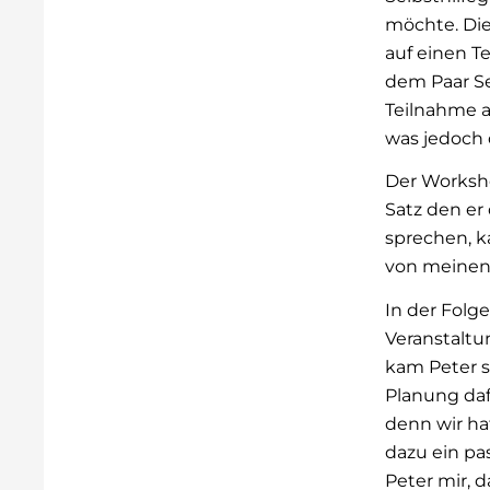
möchte. Die
auf einen Te
dem Paar Se
Teilnahme a
was jedoch 
Der Worksho
Satz den er
sprechen, k
von meinen
In der Folge
Veranstaltu
kam Peter s
Planung daf
denn wir ha
dazu ein pa
Peter mir, 