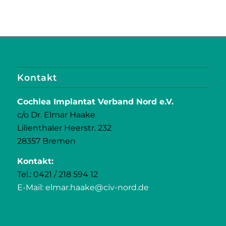
Kontakt
Cochlea Implantat Verband Nord e.V.
c/o Dr. Elmar Haake
Lilienthaler Heerstr. 232
28357 Bremen
Kontakt:
Tel.: 0421 / 218 594 12
E-Mail: elmar.haake@civ-nord.de